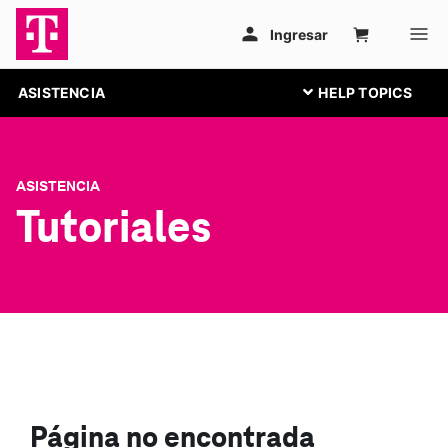
ASISTENCIA
ASISTENCIA
Tutoriales