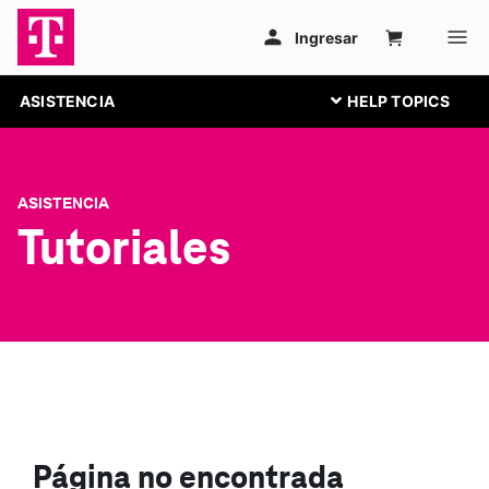
ASISTENCIA
ASISTENCIA
Tutoriales