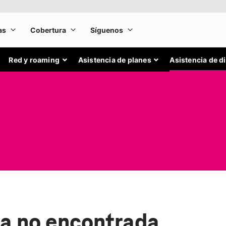
Red y roaming
Asistencia de planes
Asistencia de d