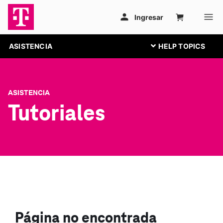
ASISTENCIA
ASISTENCIA
Tutoriales