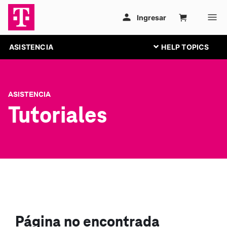
ASISTENCIA
ASISTENCIA
Tutoriales