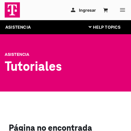
ASISTENCIA
ASISTENCIA
Tutoriales