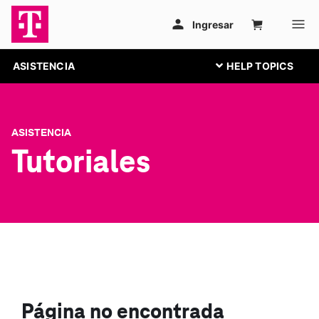
ASISTENCIA
ASISTENCIA
Tutoriales