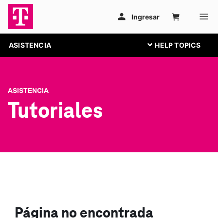
ASISTENCIA
ASISTENCIA
Tutoriales