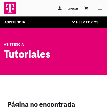
ASISTENCIA
ASISTENCIA
Tutoriales