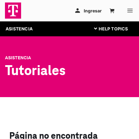
ASISTENCIA
ASISTENCIA
Tutoriales