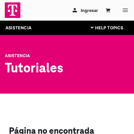
ASISTENCIA
ASISTENCIA
Tutoriales