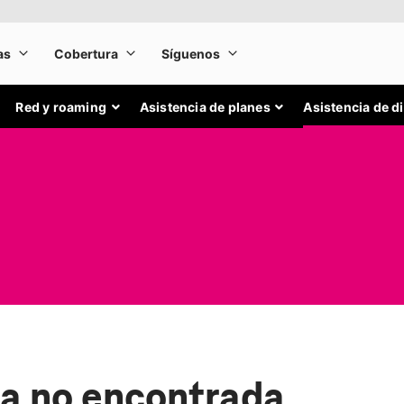
Red y roaming
Asistencia de planes
Asistencia de d