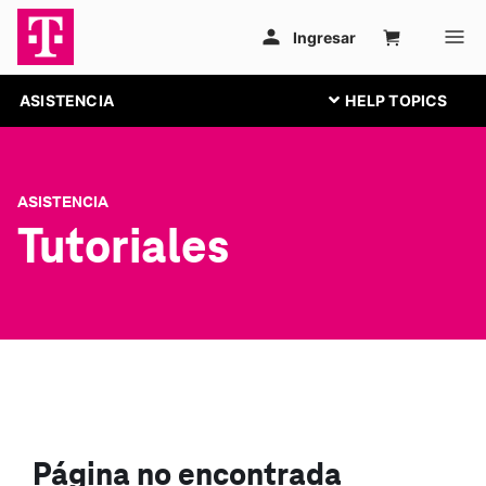
ASISTENCIA
ASISTENCIA
Tutoriales