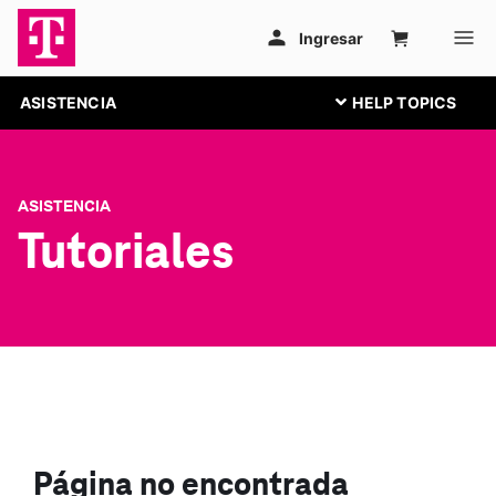
ASISTENCIA
ASISTENCIA
Tutoriales