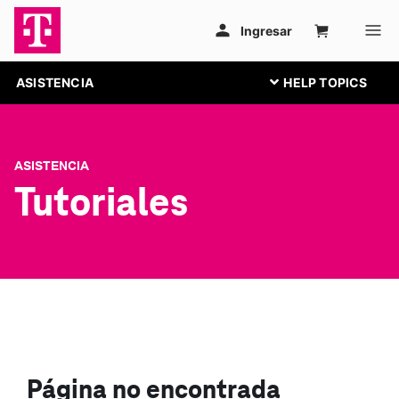
ASISTENCIA
ASISTENCIA
Tutoriales