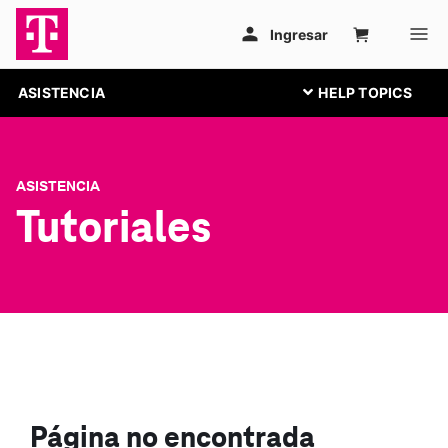
ASISTENCIA
ASISTENCIA
Tutoriales