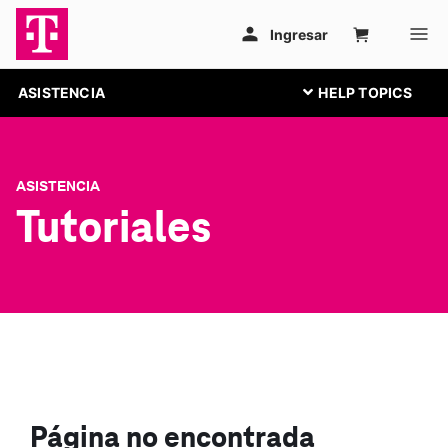
ASISTENCIA
ASISTENCIA
Tutoriales