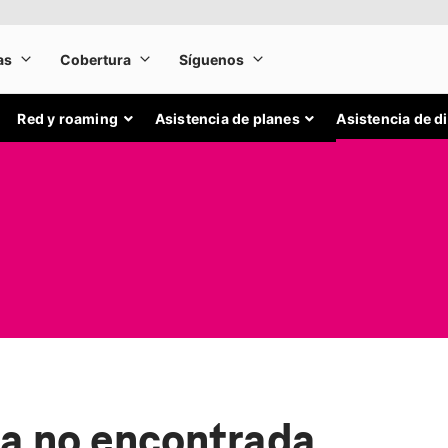
Red y roaming
Asistencia de planes
Asistencia de d