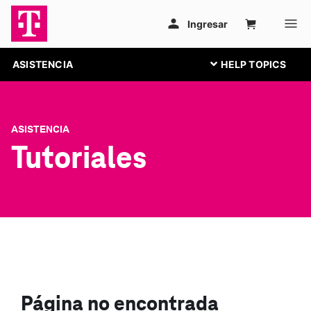
ASISTENCIA
ASISTENCIA
Tutoriales