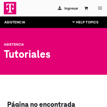
ASISTENCIA
ASISTENCIA
Tutoriales