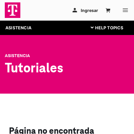
ASISTENCIA
ASISTENCIA
Tutoriales