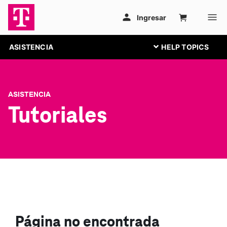
ASISTENCIA
ASISTENCIA
Tutoriales