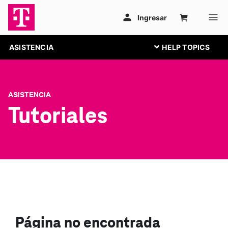
ASISTENCIA
ASISTENCIA
Tutoriales