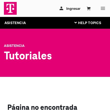
ASISTENCIA
ASISTENCIA
Tutoriales