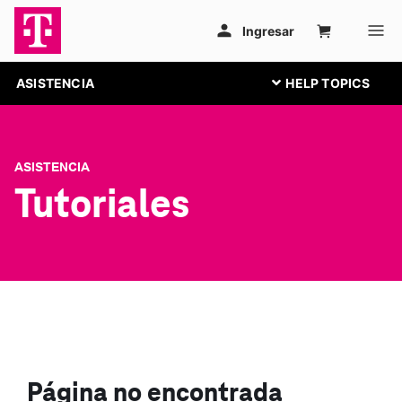
ASISTENCIA
ASISTENCIA
Tutoriales