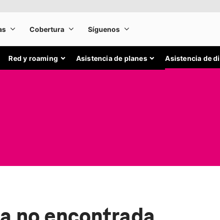
Red y roaming
Asistencia de planes
Asistencia de d