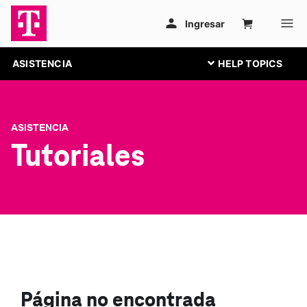
ASISTENCIA
ASISTENCIA
Tutoriales