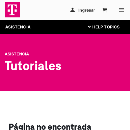
ASISTENCIA
ASISTENCIA
Tutoriales