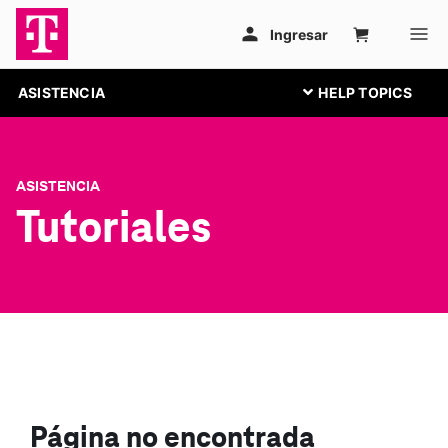
ASISTENCIA
ASISTENCIA
Tutoriales