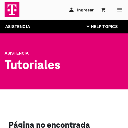
ASISTENCIA
ASISTENCIA
Tutoriales