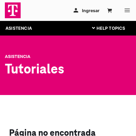
ASISTENCIA
ASISTENCIA
Tutoriales