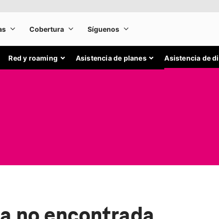
Red y roaming
Asistencia de planes
Asistencia de d