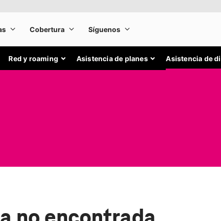
Red y roaming
Asistencia de planes
Asistencia de d