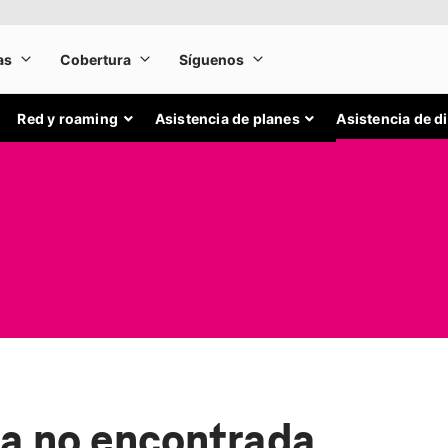
Red y roaming
Asistencia de planes
Asistencia de d