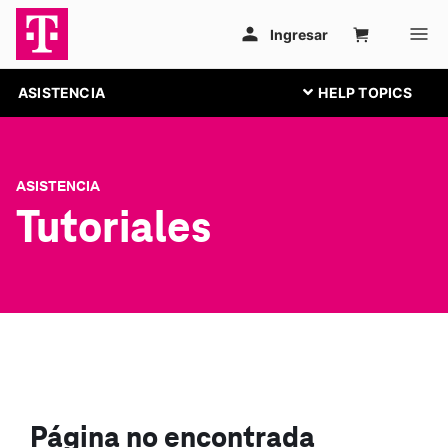
ASISTENCIA
ASISTENCIA
Tutoriales