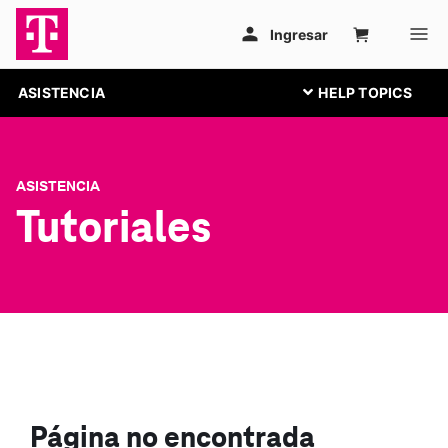
ASISTENCIA
ASISTENCIA
Tutoriales