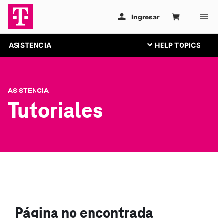
ASISTENCIA
ASISTENCIA
Tutoriales