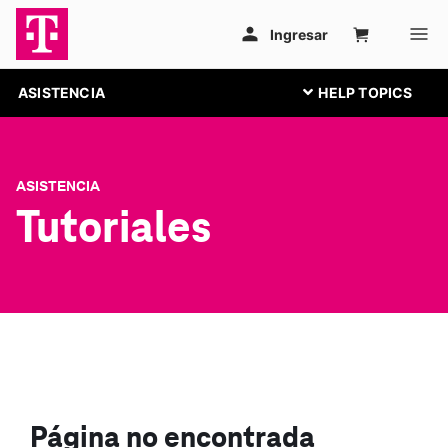
ASISTENCIA
ASISTENCIA
Tutoriales