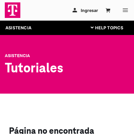
ASISTENCIA
ASISTENCIA
Tutoriales