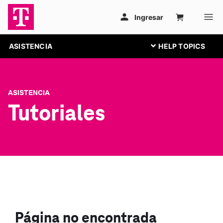
ASISTENCIA
ASISTENCIA
Tutoriales