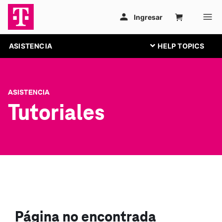
ASISTENCIA
ASISTENCIA
Tutoriales