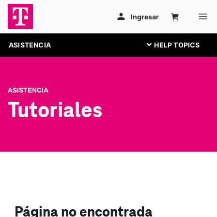
ASISTENCIA
ASISTENCIA
Tutoriales