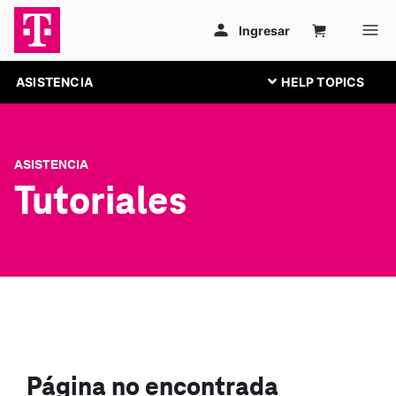
ASISTENCIA
ASISTENCIA
Tutoriales