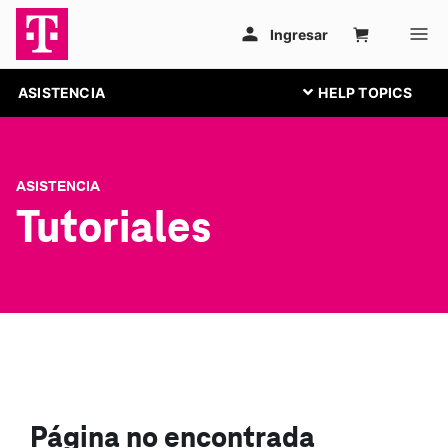
ASISTENCIA
ASISTENCIA
Tutoriales