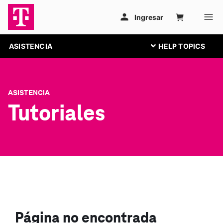
ASISTENCIA
ASISTENCIA
Tutoriales