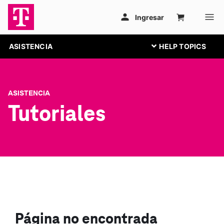
ASISTENCIA
ASISTENCIA
Tutoriales