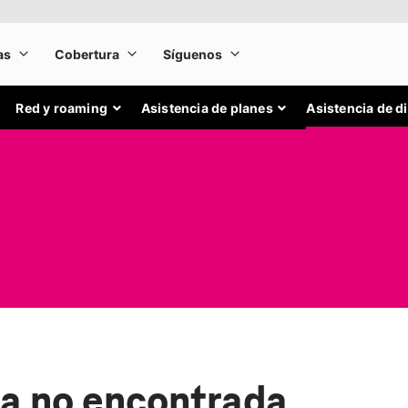
Red y roaming
Asistencia de planes
Asistencia de d