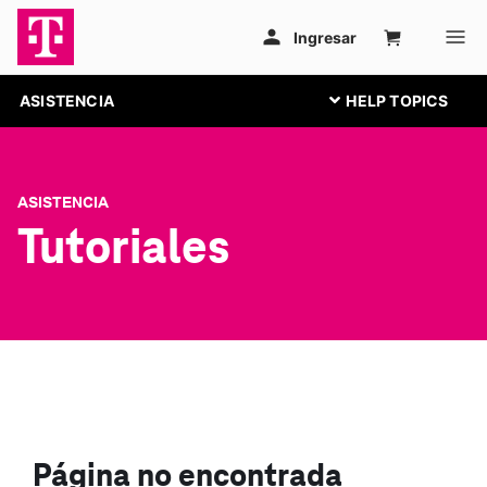
ASISTENCIA
ASISTENCIA
Tutoriales