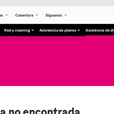
Red y roaming
Asistencia de planes
Asistencia de d