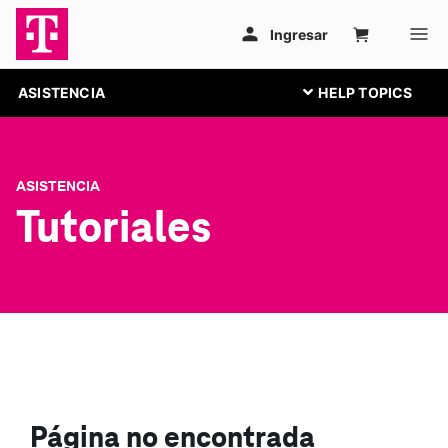
ASISTENCIA
ASISTENCIA
Tutoriales